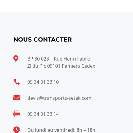
NOUS CONTACTER

BP 30 028 – Rue Henri Fabre
ZI du Pic 09101 Pamiers Cedex

05 34 01 33 10

devis@transports-setak.com

05 34 01 33 14

Du lundi au vendredi: 8h – 18h