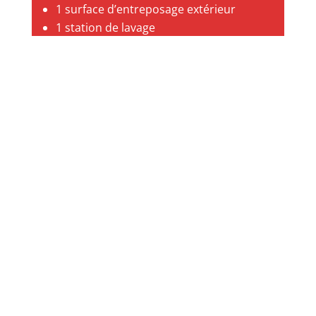
1 surface d’entreposage extérieur
1 station de lavage
1 dépôt Industriel avec quais
1 dépôt sous température dirigée avec
quais
Notre parc de véhicules techniques :
Semi Remorque/ Plateaux/ Porteur